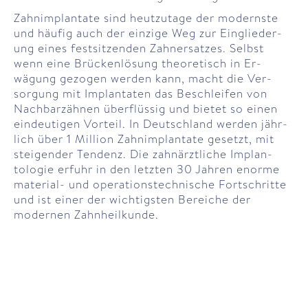
Zahn­implantate sind heutzutage der modernste
und häufig auch der einzige Weg zur Ein­glie­der­
ung eines fest­sitzenden Zahn­ersatzes. Selbst
wenn eine Brücken­lösung theoretisch in Er­
wägung ge­zogen wer­den kann, macht die Ver­
sorgung mit Implantaten das Be­schlei­fen von
Nach­bar­zähnen über­flüssig und bietet so einen
ein­deutigen Vor­teil. In Deutsch­land werden jähr­
lich über 1 Mil­lion Zahn­implan­tate ge­setzt, mit
steigender Ten­denz. Die zahn­ärztliche Implan­
tologie er­fuhr in den letzten 30 Jahren enorme
material- und operations­technische Fort­schritte
und ist einer der wichtigsten Be­reiche der
modernen Zahn­heil­kunde.