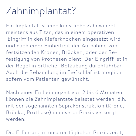
Zahnimplantat?
Ein Implantat ist eine künstliche Zahn­wurzel,
meistens aus Titan, das in einem operativen
Eingriff in den Kiefer­knochen ein­ge­setzt wird
und nach einer Ein­heil­zeit der Auf­nahme von
fest­sitzenden Kronen, Brücken, oder der Be­
festigung von Prothesen dient. Der Eingriff ist in
der Regel in örtlicher Be­täubung durch­führ­bar.
Auch die Behandlung im Tiefschlaf ist möglich,
sofern vom Patienten gewünscht.
Nach einer Ein­heilungzeit von 2 bis 6 Monaten
können die Zahnimplantate belastet werden, d.h.
mit der so­genan­nten Supra­konstruktion (Krone,
Brücke, Prothese) in unserer Praxis ver­sorgt
werden.
Die Erfahrung in unserer täglichen Praxis zeigt,