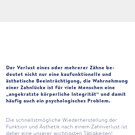
Der Ver­lust eines oder mehrerer Zähne be­
deutet nicht nur eine kau­funktionelle und
ästhetische Beein­trächtigung, die Wahr­nehmung
einer Zahn­lücke ist für viele Menschen eine
„ange­kratzte körper­liche Integrität“ und damit
häufig auch ein psycho­logisches Pro­blem.
Die schnellst­mögliche Wieder­her­stel­lung der
Funktion und Ästhetik nach einem Zahn­verlust ist
daher eine unserer wichtigsten Tätig­keiten!